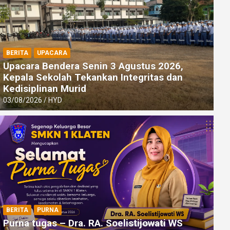
BERITA
UPACARA
Upacara Bendera Senin 3 Agustus 2026,
Kepala Sekolah Tekankan Integritas dan
Kedisiplinan Murid
03/08/2026
HYD
BERITA
UPACARA
Peringati Hari Kebangkitan Nasion
Upacara Khidmat
BERITA
PURNA
Purna tugas – Dra. RA. Soelistijowati WS
20/05/2026
HYD