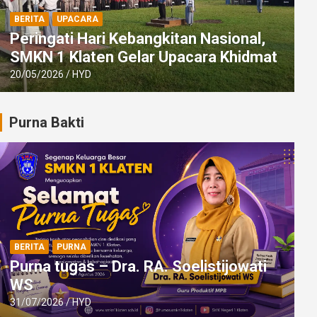
BERITA
UPACARA
Peringati Hari Kebangkitan Nasional,
SMKN 1 Klaten Gelar Upacara Khidmat
20/05/2026
HYD
Purna Bakti
BERITA
PURNA
Purna tugas – Dra. RA. Soelistijowati
WS
31/07/2026
HYD