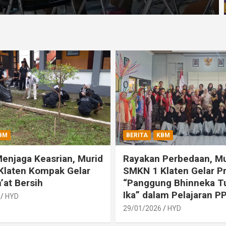
BM
BERITA
KBM
Menjaga Keasrian, Murid
Rayakan Perbedaan, Mu
Klaten Kompak Gelar
SMKN 1 Klaten Gelar P
’at Bersih
“Panggung Bhinneka T
Ika” dalam Pelajaran P
HYD
29/01/2026
HYD