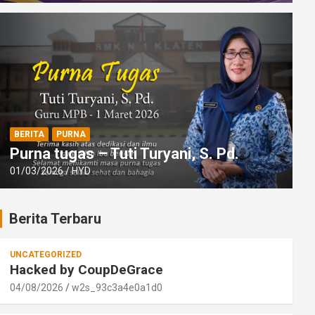
BERITA
PURNA
Purna tugas – Tuti Turyani, S. Pd.
01/03/2026
HYD
Berita Terbaru
UNCATEGORIZED
Hacked by CoupDeGrace
04/08/2026
w2s_93c3a4e0a1d0