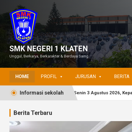
Skip
to
content
SMK NEGERI 1 KLATEN
Unggul, Berkarya, Berkarakter & Berdaya Saing
HOME
PROFIL
JURUSAN
BERITA
Informasi sekolah
cara Bendera Senin 3 Agustus 2026, Kepala Sekolah Tekankan I
Berita Terbaru