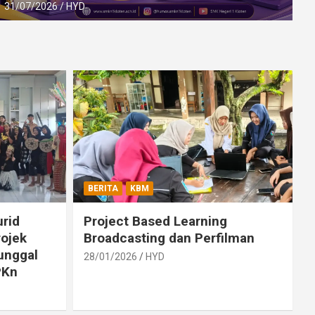
31/07/2026
HYD
BERITA
KBM
rid
Project Based Learning
rojek
Broadcasting dan Perfilman
unggal
28/01/2026
HYD
PKn