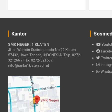
Kantor
Sosme
SMK NEGERI 1 KLATEN
Youtu
Jl. dr. Wahidin Sudirohusodo No.22 Klaten
Faceb
57432, Jawa Tengah, INDONESIA. Telp. 0272-
Twitte
321266 / Fax. 0272-321567.
Instag
info@smkn1klaten.sch.id
Whats