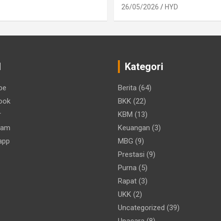
26/05/2026
HYD
d
Kategori
be
Berita
(64)
ook
BKK
(22)
r
KBM
(13)
ram
Keuangan
(3)
app
MBG
(9)
Prestasi
(9)
Purna
(5)
Rapat
(3)
UKK
(2)
Uncategorized
(39)
Upacara
(8)