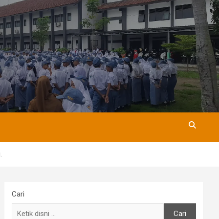
.
Cari
Cari