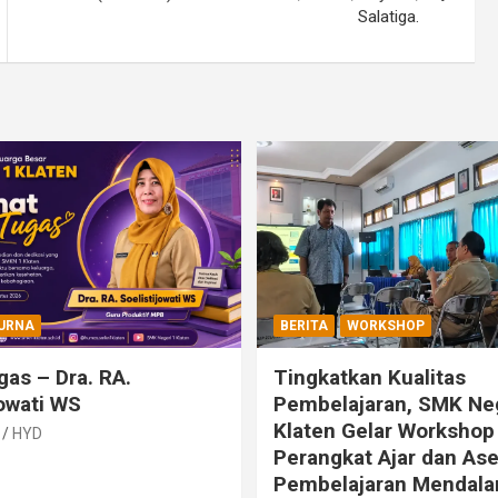
Salatiga.
URNA
BERITA
WORKSHOP
gas – Dra. RA.
Tingkatkan Kualitas
jowati WS
Pembelajaran, SMK Neg
Klaten Gelar Workshop
HYD
Perangkat Ajar dan A
Pembelajaran Mendal