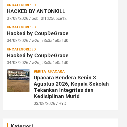
UNCATEGORIZED
HACKED BY ANTONKILL
07/08/2026
bob_0ffd2505ce12
UNCATEGORIZED
Hacked by CoupDeGrace
04/08/2026
w2s_93c3a4e0a1d0
UNCATEGORIZED
Hacked by CoupDeGrace
04/08/2026
w2s_93c3a4e0a1d0
BERITA
UPACARA
Upacara Bendera Senin 3
Agustus 2026, Kepala Sekolah
Tekankan Integritas dan
Kedisiplinan Murid
03/08/2026
HYD
Kategori