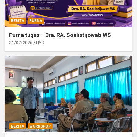
BERITA
PURNA
Purna tugas – Dra. RA. Soelistijowati WS
31/07/2026
HYD
BERITA
WORKSHOP