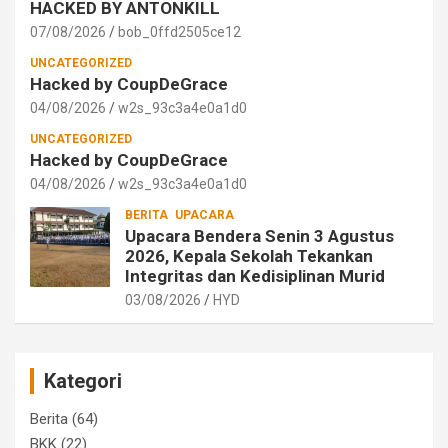
HACKED BY ANTONKILL
07/08/2026
bob_0ffd2505ce12
UNCATEGORIZED
Hacked by CoupDeGrace
04/08/2026
w2s_93c3a4e0a1d0
UNCATEGORIZED
Hacked by CoupDeGrace
04/08/2026
w2s_93c3a4e0a1d0
BERITA
UPACARA
Upacara Bendera Senin 3 Agustus
2026, Kepala Sekolah Tekankan
Integritas dan Kedisiplinan Murid
03/08/2026
HYD
Kategori
Berita
(64)
BKK
(22)