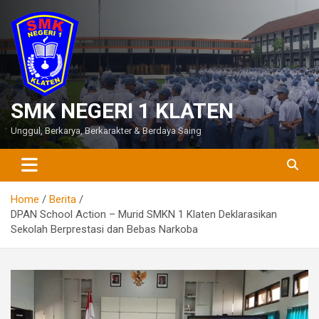
Skip
to
content
SMK NEGERI 1 KLATEN
Unggul, Berkarya, Berkarakter & Berdaya Saing
Home
Berita
DPAN School Action – Murid SMKN 1 Klaten Deklarasikan
Sekolah Berprestasi dan Bebas Narkoba