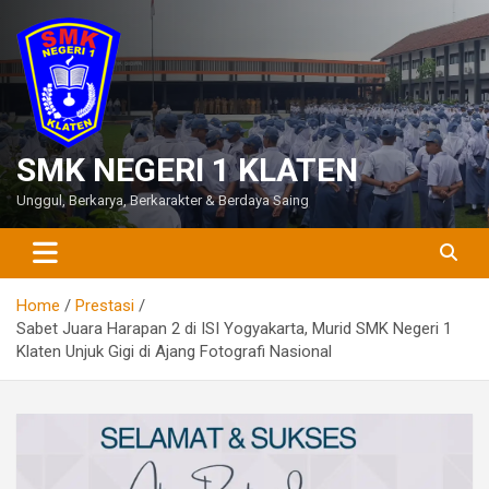
Skip
to
content
SMK NEGERI 1 KLATEN
Unggul, Berkarya, Berkarakter & Berdaya Saing
Home
Prestasi
Sabet Juara Harapan 2 di ISI Yogyakarta, Murid SMK Negeri 1
Klaten Unjuk Gigi di Ajang Fotografi Nasional