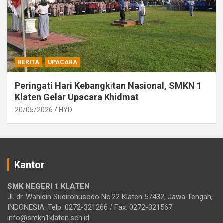
BERITA
UPACARA
Peringati Hari Kebangkitan Nasional, SMKN 1
Klaten Gelar Upacara Khidmat
20/05/2026
HYD
Kantor
SMK NEGERI 1 KLATEN
Jl. dr. Wahidin Sudirohusodo No.22 Klaten 57432, Jawa Tengah,
INDONESIA. Telp. 0272-321266 / Fax. 0272-321567.
info@smkn1klaten.sch.id